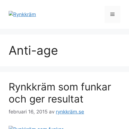
Hoppa
till
Meny
innehåll
Anti-age
Rynkkräm som funkar
och ger resultat
februari 16, 2015
av
rynkkräm.se