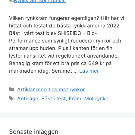
Vilken rynkkräm fungerar egentligen? Här har vi
hittat och testat de bästa rynkkrämerna 2022.
Bäst i vårt test blev SHISEIDO – Bio-
Performance som synligt reducerar rynkor och
stramar upp huden. Plus i kanten för en fin
lyster i ansiktet vid regelbundet användande.
Behaglig kräm för ett bra pris ca 649 kr på
marknaden idag. Serumet …
Läs mer
Kategorier
Artiklar med tips mot rynkor
Etiketter
Anti-age
,
Bäst i test
,
Kräm
,
Mot rynkor
Senaste inläggen