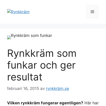
Hoppa
till
Meny
innehåll
Rynkkräm som
funkar och ger
resultat
februari 16, 2015
av
rynkkräm.se
Vilken rynkkräm fungerar egentligen?
Här har