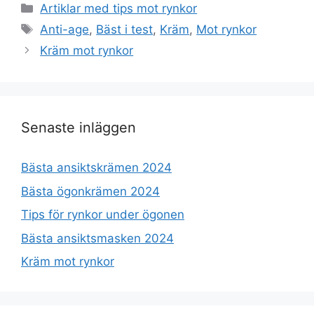
Kategorier
Artiklar med tips mot rynkor
Etiketter
Anti-age
,
Bäst i test
,
Kräm
,
Mot rynkor
Kräm mot rynkor
Senaste inläggen
Bästa ansiktskrämen 2024
Bästa ögonkrämen 2024
Tips för rynkor under ögonen
Bästa ansiktsmasken 2024
Kräm mot rynkor