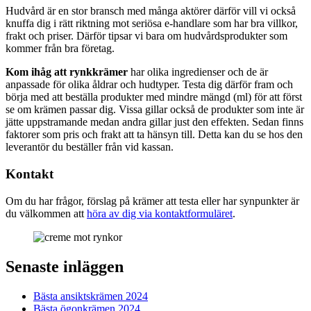
Hudvård är en stor bransch med många aktörer därför vill vi också
knuffa dig i rätt riktning mot seriösa e-handlare som har bra villkor,
frakt och priser. Därför tipsar vi bara om hudvårdsprodukter som
kommer från bra företag.
Kom ihåg att rynkkrämer
har olika ingredienser och de är
anpassade för olika åldrar och hudtyper. Testa dig därför fram och
börja med att beställa produkter med mindre mängd (ml) för att först
se om krämen passar dig. Vissa gillar också de produkter som inte är
jätte uppstramande medan andra gillar just den effekten. Sedan finns
faktorer som pris och frakt att ta hänsyn till. Detta kan du se hos den
leverantör du beställer från vid kassan.
Kontakt
Om du har frågor, förslag på krämer att testa eller har synpunkter är
du välkommen att
höra av dig via kontaktformuläret
.
Senaste inläggen
Bästa ansiktskrämen 2024
Bästa ögonkrämen 2024