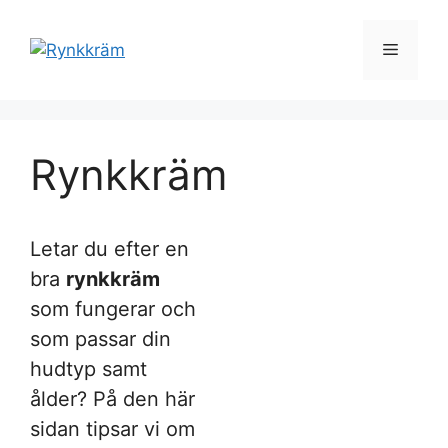
Hoppa
till
Meny
innehåll
Rynkkräm
Letar du efter en
bra
rynkkräm
som fungerar och
som passar din
hudtyp samt
ålder? På den här
sidan tipsar vi om