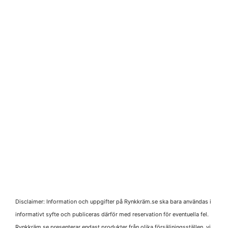
Disclaimer: Information och uppgifter på Rynkkräm.se ska bara användas i
informativt syfte och publiceras därför med reservation för eventuella fel.
Rynkkräm.se presenterar endast produkter från olika försäljningsställen, vi